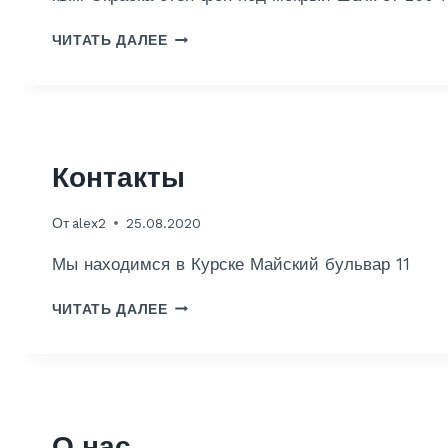
Ц
ЧИТАТЬ ДАЛЕЕ
Е
Н
Ы
Контакты
От
alex2
25.08.2020
Мы находимся в Курске Майский бульвар 11
К
ЧИТАТЬ ДАЛЕЕ
О
Н
Т
А
К
Т
О нас