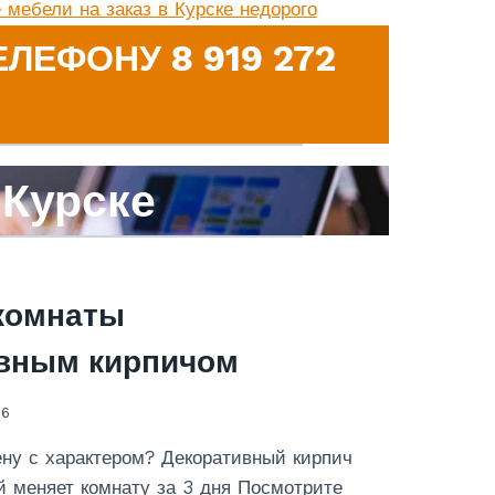
 мебели на заказ в Курске недорого
ЛЕФОНУ 8 919 272
 Курске
комнаты
вным кирпичом
26
ну с характером? Декоративный кирпич
й меняет комнату за 3 дня Посмотрите