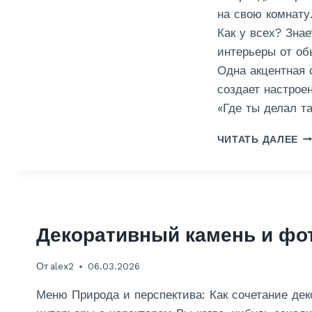
на свою комнату
Как у всех? Знае
интерьеры от об
Одна акцентная с
создает настрое
«Где ты делал т
О
ЧИТАТЬ ДАЛЕЕ
Т
Д
Е
Л
К
А
Декоративный камень и фо
К
О
От
alex2
06.03.2026
М
Н
Меню Природа и перспектива: Как сочетание дек
А
Т