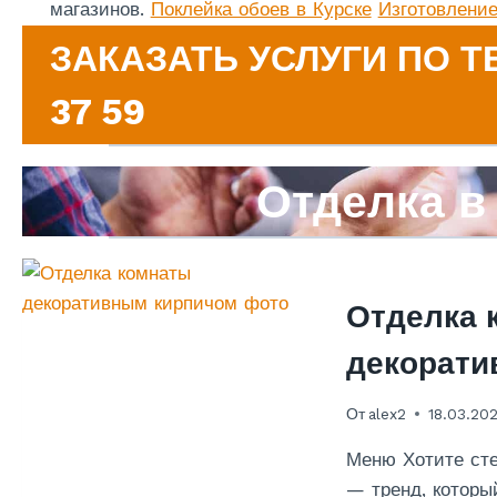
магазинов.
Поклейка обоев в Курске
Изготовление
ЗАКАЗАТЬ УСЛУГИ ПО ТЕ
37 59
Отделка в
Отделка 
декорати
От
alex2
18.03.20
Меню Хотите сте
— тренд, которы