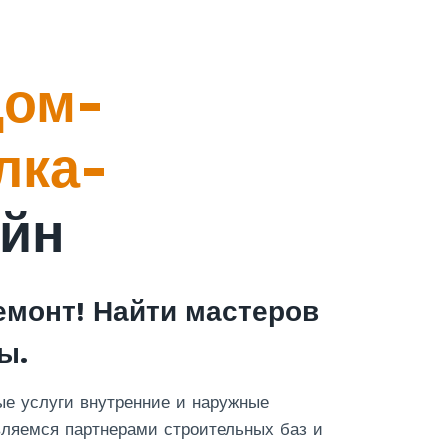
дом-
лка-
айн
монт! Найти мастеров
ы.
е услуги внутренние и наружные
ляемся партнерами строительных баз и