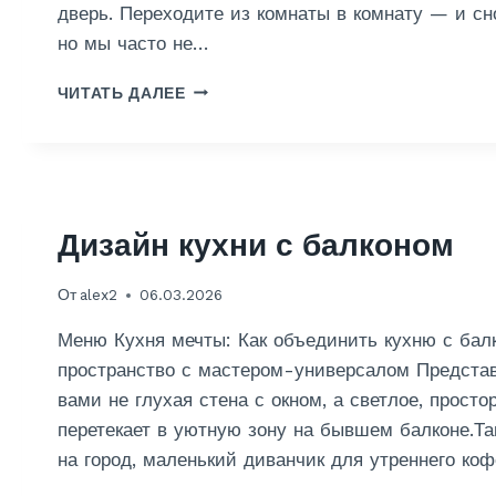
дверь. Переходите из комнаты в комнату — и сн
Е
но мы часто не…
Н
Ь
Д
И
ЧИТАТЬ ДАЛЕЕ
Е
Ф
К
О
О
Т
Р
О
А
О
Т
Б
Дизайн кухни с балконом
И
О
В
И
От
alex2
06.03.2026
Н
А
Меню Кухня мечты: Как объединить кухню с бал
Я
О
пространство с мастером-универсалом Представь
Т
вами не глухая стена с окном, а светлое, просто
Д
перетекает в уютную зону на бывшем балконе.Т
Е
на город, маленький диванчик для утреннего ко
Л
К