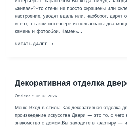
интерьеры с характером Вы когда-нибудь заходи
Ы
«живая»?Что стены не просто окрашены или окл
Д
настроение, уводят вдаль или, наоборот, дарят
Е
всего, в таком интерьере использованы два мощ
К
О
камень и фотообои. Камень…
Р
А
Д
ЧИТАТЬ ДАЛЕЕ
Т
Е
И
К
В
О
Н
Р
Ы
А
М
Т
Декоративная отделка двер
К
И
И
В
Р
От
alex2
06.03.2026
Н
П
Ы
И
Меню Вход в стиль: Как декоративная отделка д
Й
Ч
К
произведение искусства Двери — это то, с чего 
О
А
знакомство с домом.Вы заходите в квартиру — и 
М
М