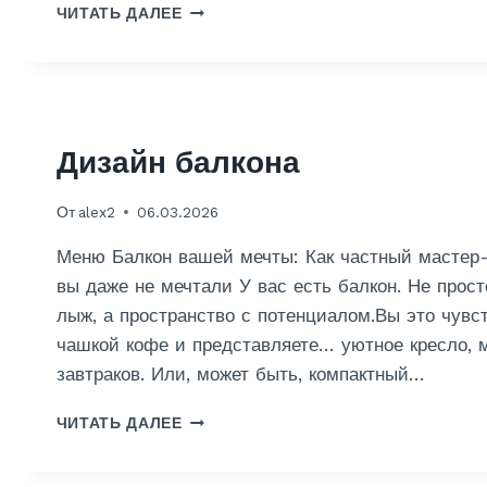
Д
А
ЧИТАТЬ ДАЛЕЕ
И
Д
З
В
А
Е
Й
Р
Н
Е
К
Й
Дизайн балкона
У
Х
От
alex2
06.03.2026
Н
И
Меню Балкон вашей мечты: Как частный мастер-
С
Б
вы даже не мечтали У вас есть балкон. Не прос
А
лыж, а пространство с потенциалом.Вы это чувст
Л
чашкой кофе и представляете… уютное кресло, мя
К
завтраков. Или, может быть, компактный…
О
Н
Д
О
ЧИТАТЬ ДАЛЕЕ
И
М
З
А