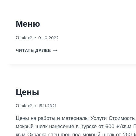
Й
Н
Б
Меню
А
Л
От
alex2
01.10.2022
К
О
М
ЧИТАТЬ ДАЛЕЕ
Н
Е
А
Н
Ю
Цены
От
alex2
15.11.2021
Цены на работы и материалы Услуги Стоимость 
мокрый шелк нанесение в Курске от 600 ₽/кв.м П
кв.м Окраска стен фон под мокрый шелк от 250 ₽